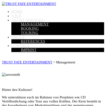
HOME
A & R
ARTIST SERVICES
MANAGEMENT
BOOKING
TOURING
ABOUT
REFERENCES
CONTACT
IMPRINT
TRUST FATE ENTERTAINMENT
>
Management
Hinter den Kulissen!
Wir unterstützen euch im Rahmen von Projekten wie CD
Veröffentlichung oder Tour aus vollen Kräften. Der Kern besteht in
der Ausarbeitung von Marketingplänen und der gemeinsamen